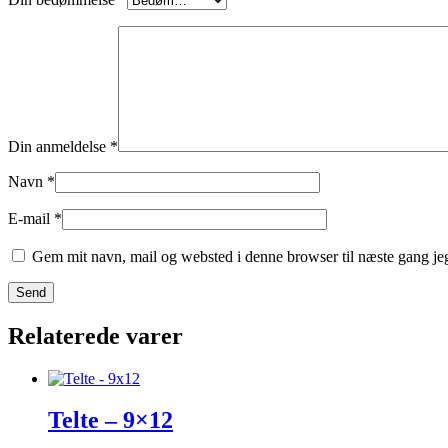
Din anmeldelse
*
Navn
*
E-mail
*
Gem mit navn, mail og websted i denne browser til næste gang j
Relaterede varer
Telte – 9×12