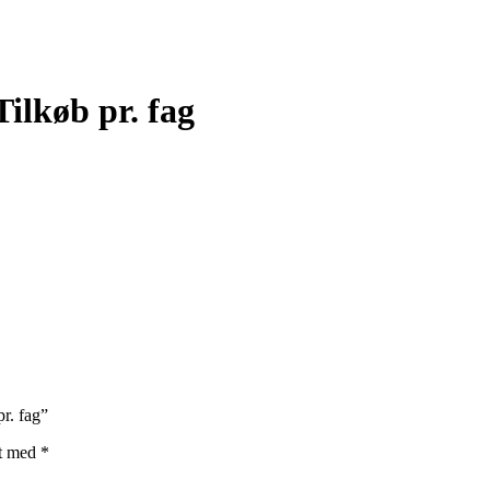
ilkøb pr. fag
r. fag”
et med
*