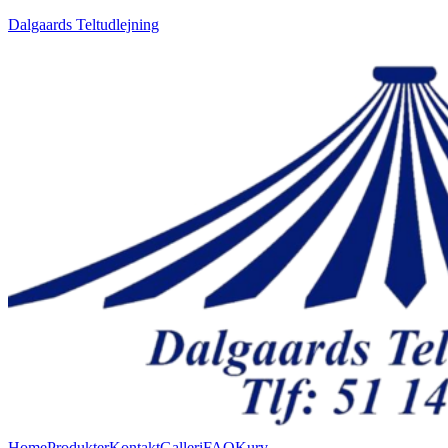
Dalgaards Teltudlejning
Home
Produkter
Kontakt
Galleri
FAQ
Kurv