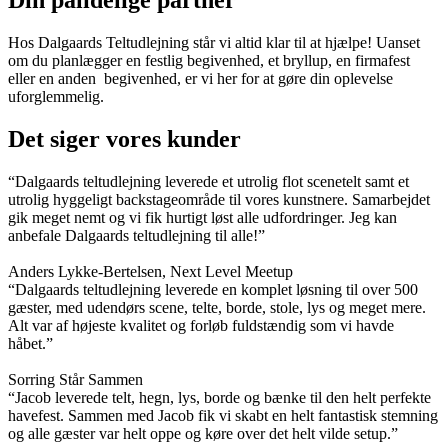
Hos Dalgaards Teltudlejning står vi altid klar til at hjælpe! Uanset
om du planlægger en festlig begivenhed, et bryllup, en firmafest
eller en anden begivenhed, er vi her for at gøre din oplevelse
uforglemmelig.
Det siger vores kunder
“Dalgaards teltudlejning leverede et utrolig flot scenetelt samt et
utrolig hyggeligt backstageområde til vores kunstnere. Samarbejdet
gik meget nemt og vi fik hurtigt løst alle udfordringer. Jeg kan
anbefale Dalgaards teltudlejning til alle!”
Anders Lykke-Bertelsen, Next Level Meetup
“Dalgaards teltudlejning leverede en komplet løsning til over 500
gæster, med udendørs scene, telte, borde, stole, lys og meget mere.
Alt var af højeste kvalitet og forløb fuldstændig som vi havde
håbet.”
Sorring Står Sammen
“Jacob leverede telt, hegn, lys, borde og bænke til den helt perfekte
havefest. Sammen med Jacob fik vi skabt en helt fantastisk stemning
og alle gæster var helt oppe og køre over det helt vilde setup.”