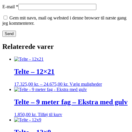
E-mail
*
Gem mit navn, mail og websted i denne browser til næste gang
jeg kommenterer.
Relaterede varer
Telte – 12×21
Prisinterval:
Dette
17.325,00
kr.
–
24.675,00
kr.
Vælg muligheder
17.325,00 kr.
vare
til
har
24.675,00 kr.
flere
Telte – 9 meter fag – Ekstra med gulv
varianter.
Mulighederne
1.850,00
kr.
Tilføj til kurv
kan
vælges
på
varesiden