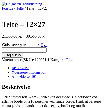
Videre
til
Forside
/
Telte
/ Telte – 12×27
indhold
Telte – 12×27
Prisinterval:
21.500,00
kr.
–
30.500,00
kr.
21.500,00 kr.
Gulv
Ryd
til
30.500,00 kr.
Telte
-
Tilføj til kurv
12x27
Varenummer (SKU):
120071-1
Kategori:
Telte
antal
Beskrivelse
Yderligere information
Anmeldelser (0)
Beskrivelse
12×27 meter telt 324m2 I teltet kan der sidde 324 personer ved
aflange borde og 216 personer ved runde borde. Husk at beregne
ekstra plads til blandt andet dansegulv, buffet og musik.