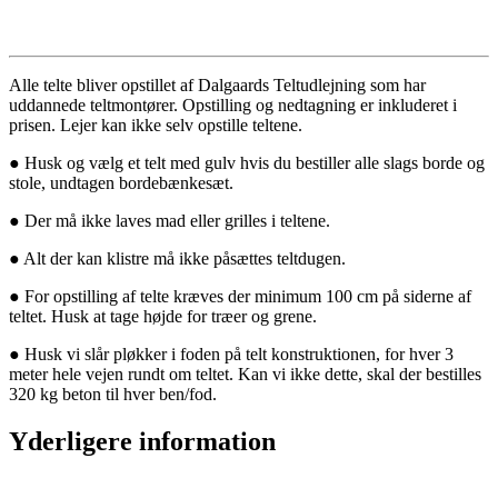
Alle telte bliver opstillet af Dalgaards Teltudlejning som har
uddannede teltmontører. Opstilling og nedtagning er inkluderet i
prisen. Lejer kan ikke selv opstille teltene.
● Husk og vælg et telt med gulv hvis du bestiller alle slags borde og
stole, undtagen bordebænkesæt.
● Der må ikke laves mad eller grilles i teltene.
● Alt der kan klistre må ikke påsættes teltdugen.
● For opstilling af telte kræves der minimum 100 cm på siderne af
teltet. Husk at tage højde for træer og grene.
● Husk vi slår pløkker i foden på telt konstruktionen, for hver 3
meter hele vejen rundt om teltet. Kan vi ikke dette, skal der bestilles
320 kg beton til hver ben/fod.
Yderligere information