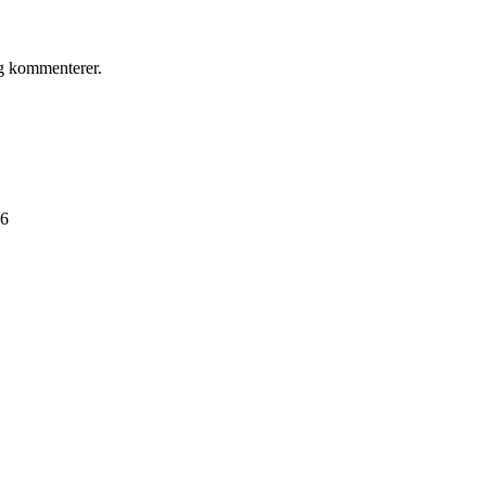
eg kommenterer.
96